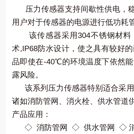
压力传感器支持间歇性供电，稳
用户对于传感器的电源进行低功
耗
该传感器采
用
30
4
不锈钢材料
术
,IP6
8
防水设计，使之具有较好的
品即使
在
-40
℃
的环境温度下依然能
露风险
。
该系列压力传感器特别适合采用
诸如消防管网、消火栓、供水管
道
产品应用：
◇ 消防管网 ◇ 供水管网 ◇