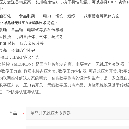
压力变送器精度高、长期稳定性好，抗干扰性能强，可以选择HART协议
用：
石化 食品制药 电力、钢铁、造纸 城市管道等流体方面
技术特点：
控：单晶硅无线压力变送器
选扩散硅、单晶硅、电容式等多种传感器
质适应性强，可测量液体、气体、蒸汽
选择316L膜片、钛合金膜片
品精度高、长期稳定性好
mA输出，HART协议可选
控（MEOKON）是国内的智能制造商。主要生产：
无线压力变送器
，
电池数显压力表, 数显电接点压力表, 数显压力控制器, 可调式压力开关, 数
物联网整体解决方案的研发、智能数字仪表的设计和生产，是一家立足自
数字压力表、
压力表
开关、无线数字压力表产品、测控系统以及基于传感
认证、Ex防爆认证等认证。
产品：