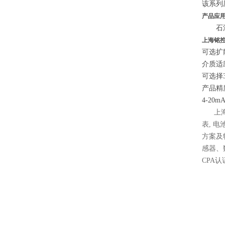
该系列
产品应
石油
上海铭
可
介
可
产
4-20
上海铭
表, 
方案及
感器、
CPA